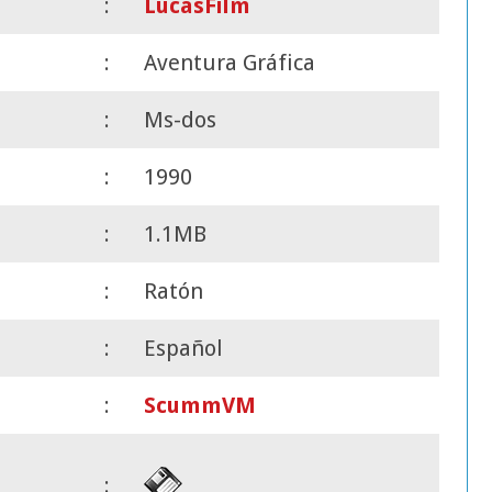
:
LucasFilm
:
Aventura Gráfica
:
Ms-dos
:
1990
:
1.1MB
:
Ratón
:
Español
:
ScummVM
: