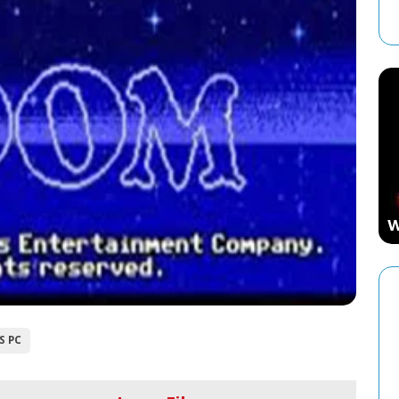
ESTRATEGIA
Starcraft: El Videojuego de Estrategia
Que Marcó una Época
W
S PC