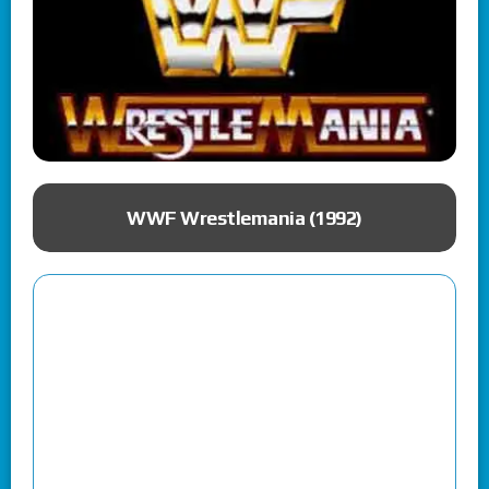
ue
WWF Wrestlemania (1992)