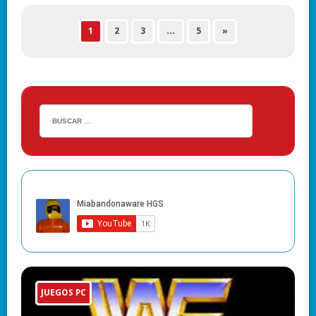
1
2
3
…
5
»
JUEGOS PC