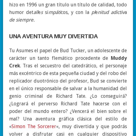
hizo en 1996 un gran título un título de calidad, todo
humor
det
all
e
s
si
m
pát
i
cos
,
y
c
on
la
pl
e
nitud
adictiv
a
d
e
siempre.
UNA AVENTURA MUY DIVERTIDA
Tu Asumes el papel de Bud Tucker, un adolescente de
carácter un tanto flemático procedente de
Muddy
Crek
. Tras el secuestro del catedrático, el personaje
más excéntrico de esta pequeña ciudad y del robo del
replicador duotrónico del profesor, Bud se convierte
en el único responsable de salvar a la humanidad del
genio criminal de Richard Tate. ¿Lo conseguirá?
¿Logrará el perverso Richard Tate hacerse con el
poder del mundo entero? ¿Vencerá el bien sobre el
mal?
Una aventura gráfica clásica del estilo de
«
Simon The Sorcerer
«, muy divertida y que podrás
volver a disfrutar casi en cualquier dispositivo