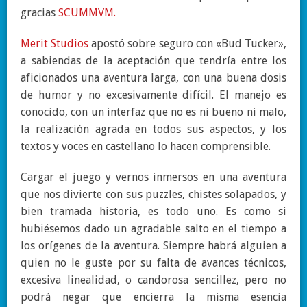
gracias
SCUMMVM.
Merit Studios
apostó
sobre
seguro
con
«
Bud
Tucker
»
,
a
sabiendas
de
la
a
ceptación
que
tendría
entre
los
aficionados
una
aventura
larga
,
co
n
una
buena
dosis
de
humor
y
no
excesivamente
difícil
.
El
manejo
es
c
onocido
,
con
un
interfaz
que
no
es
ni
bueno
ni malo
,
la
realización
agrada
en
todos
sus aspectos
,
y
los
textos
y
voces
en
c
astellano
lo
hacen
comprensible
.
Cargar
el
juego
y
vernos
inmersos
en
una
aventura
que
no
s
divierte
con
sus
puzzles
,
chistes
solapados
,
y
bien
tramada
historia
,
es
todo
uno
.
Es
como
si
hubiésemos
dado
un
agradable
salto
en
el
tiempo
a
los
orígenes
de
la
aventura
.
Siempre
habrá
alguien
a
quien
no
le
guste
por
su
falta
de
avances
técnicos
,
excesiva
linealidad
,
o
candorosa
sencillez
,
pero
no
podrá
negar
que
encierra
la
misma
esencia