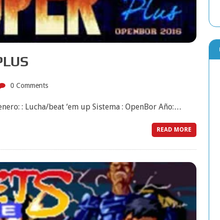
 PLUS
0 Comments
Genero: : Lucha/beat ‘em up Sistema : OpenBor Año:…
READ MORE