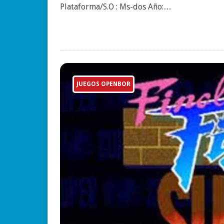
Plataforma/S.O : Ms-dos Año:…
JUEGOS OPENBOR