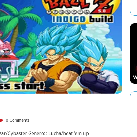
ESTRATEGIA
Starcraft: El Videojuego de Estrategia
Que Marcó una Época
W
0 Comments
azar/Cybaster Genero: : Lucha/beat ’em up