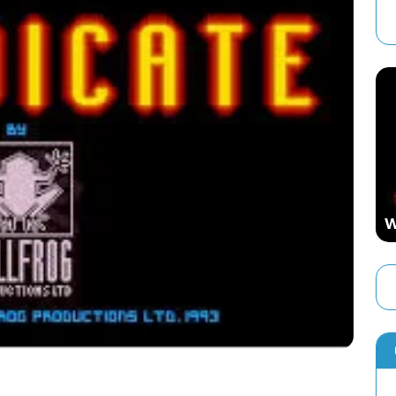
GIA
JUEGOS PC
 El Videojuego de Estrategia
ó una Época
WWF Wrestlemania (