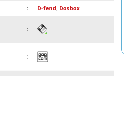
:
D-fend
,
Dosbox
:
: