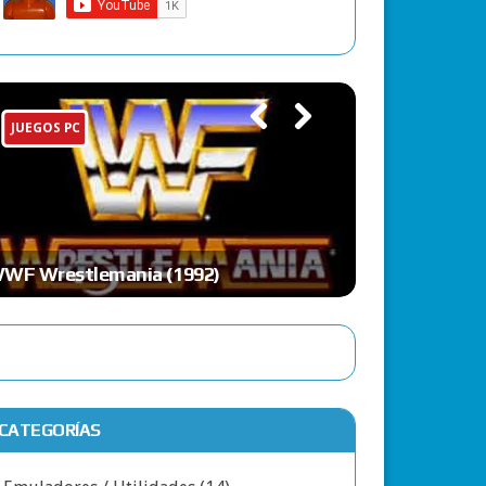
JUEGOS PC
Previ
Next
ous
1992)
Blake Stone: Aliens of Gold
CATEGORÍAS