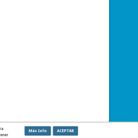
ra
Más Info
ACEPTAR
tener