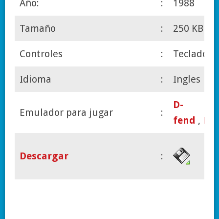
Año:
:
1988
Tamaño
:
250 KB
Controles
:
Teclado
Idioma
:
Ingles
D-
Emulador para jugar
:
fend
,
Do
Descargar
: