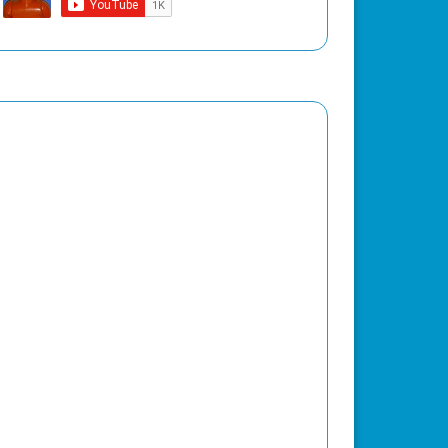
Previ
Next
ous