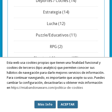
Deportes / Coches
(14)
Estrategia
(14)
Lucha
(12)
Puzzle/Educativos
(11)
RPG
(2)
Shooter / 1º persona
(13)
Esta web usa cookies propias que tienen una finalidad funcional y
cookies de terceros (tipo analytics) que permiten conocer sus
Simuladores
(7)
hábitos de navegación para darle mejores servicios de información.
Para continuar navegando, es importante que acepte su uso. Puedes
cambiar la configuración, desactivarlas u obtener más información
en
https://miabandonaware.com/politica-de-cookies
COPYRIGHT © 2026 MIABANDONAWARE
Más Info
ACEPTAR
MH JOYSTICK LITE BY
MH THEMES