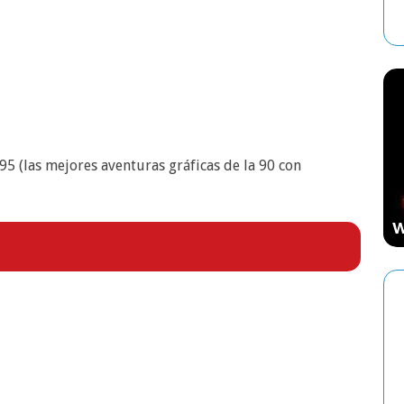
ESTRATEGIA
 (las mejores aventuras gráficas de la 90 con
Starcraft: El Videojuego de Estrategia
Que Marcó una Época
W