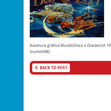
Aventura gráfica MundoDisco o Discworld 1995
ScummVM)
BACK TO POST