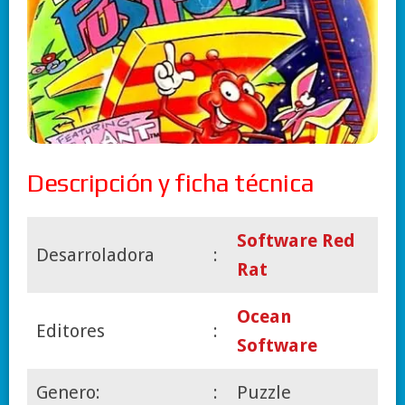
Descripción y ficha técnica
Software Red
Desarroladora
:
Rat
Ocean
Editores
:
Software
Genero:
:
Puzzle