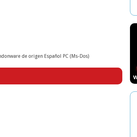
ESTRATEGIA
ndonware de origen Español PC (Ms-Dos)
Starcraft: El Videojuego de Estrategia
Que Marcó una Época
W