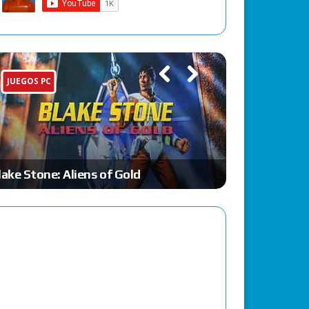
JUEGOS PC
ESTRATEGIA
Previ
Next
ous
lake Stone: Aliens of Gold
Scorched Ear