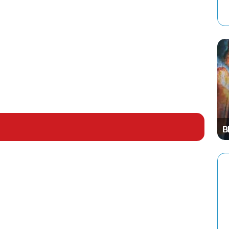
JUEGOS PC
tegia
WWF Wrestlemania (1992)
B