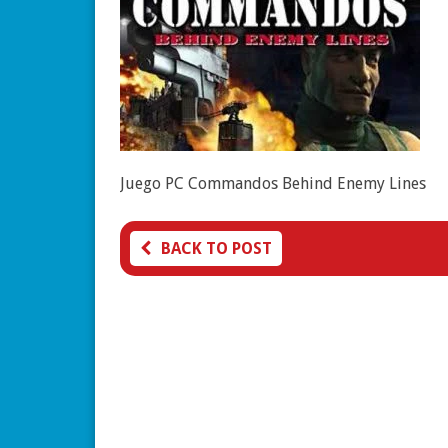
ESTRATEGIA
Juego PC Commandos Behind Enemy Lines
Starcraft: El Videojuego de Estra
BACK TO POST
Que Marcó una Época